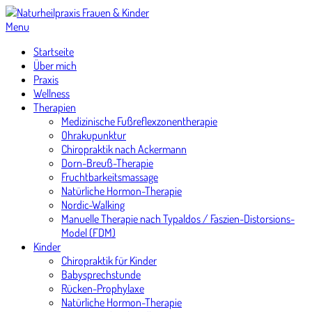
Skip
to
Menu
content
Startseite
Über mich
Praxis
Wellness
Therapien
Medizinische Fußreflexzonentherapie
Ohrakupunktur
Chiropraktik nach Ackermann
Dorn-Breuß-Therapie
Fruchtbarkeitsmassage
Natürliche Hormon-Therapie
Nordic-Walking
Manuelle Therapie nach Typaldos / Faszien-Distorsions-
Model (FDM)
Kinder
Chiropraktik für Kinder
Babysprechstunde
Rücken-Prophylaxe
Natürliche Hormon-Therapie