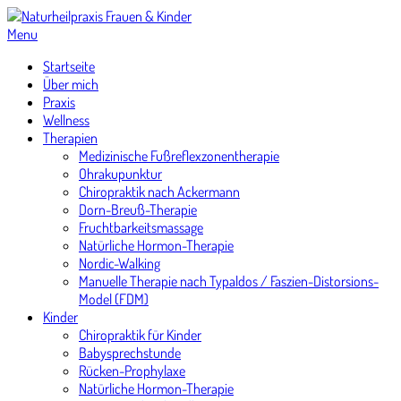
Skip
to
Menu
content
Startseite
Über mich
Praxis
Wellness
Therapien
Medizinische Fußreflexzonentherapie
Ohrakupunktur
Chiropraktik nach Ackermann
Dorn-Breuß-Therapie
Fruchtbarkeitsmassage
Natürliche Hormon-Therapie
Nordic-Walking
Manuelle Therapie nach Typaldos / Faszien-Distorsions-
Model (FDM)
Kinder
Chiropraktik für Kinder
Babysprechstunde
Rücken-Prophylaxe
Natürliche Hormon-Therapie